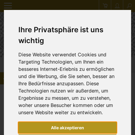
Ihre Privatsphäre ist uns
wichtig
Diese Website verwendet Cookies und
Targeting Technologien, um Ihnen ein
Versandkosten
besseres Internet-Erlebnis zu ermöglichen
und die Werbung, die Sie sehen, besser an
Zurück
Ihre Bedürfnisse anzupassen. Diese
Versandüberblick
Technologien nutzen wir außerdem, um
Ergebnisse zu messen, um zu verstehen,
woher unsere Besucher kommen oder um
Innerhalb Deutschland:
5,85 €
unsere Website weiter zu entwickeln.
Händlerkunden innerhalb Deutschland:
5,00 €
(netto)
Alle akzeptieren
Händlerkunden ab einem Warenwert von
500 €