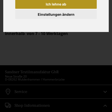
(netto): kostenloser Versand
Ich lehne ab
Einstellungen ändern
Lieferzeit
Innerhalb von 7 - 10 Werktagen
Sandner Textilmanufaktur GbR
Neue Straße 20
D-08262 Muldenhammer / Hammerbrücke
Service
Shop Informationen