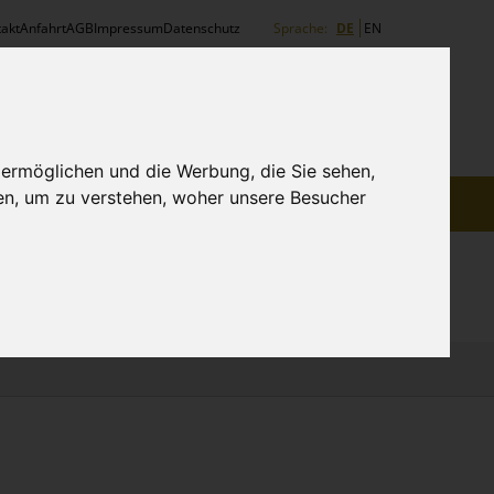
akt
Anfahrt
AGB
Impressum
Datenschutz
Sprache:
DE
EN
HÄNDLERLOGIN
WARENKORB:
Ihr Warenkorb ist leer.
 ermöglichen und die Werbung, die Sie sehen,
en, um zu verstehen, woher unsere Besucher
ET
MESSEN
SPITZE