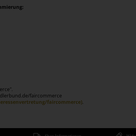
mmierung:
erce".
ndlerbund.de/faircommerce
eressenvertretung/faircommerce)
.