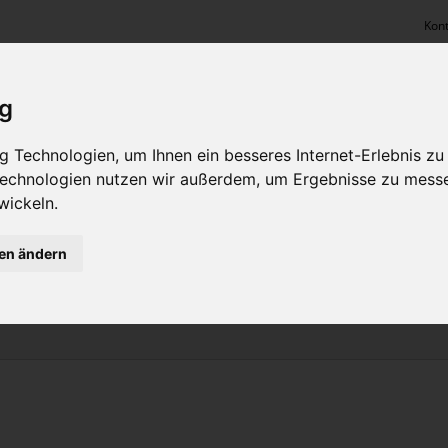
Kont
ig
 Technologien, um Ihnen ein besseres Internet-Erlebnis zu
 Technologien nutzen wir außerdem, um Ergebnisse zu mess
PRODUKTE & LEISTUNGEN
FACTORY OUTL
wickeln.
gen ändern
STICKEREI