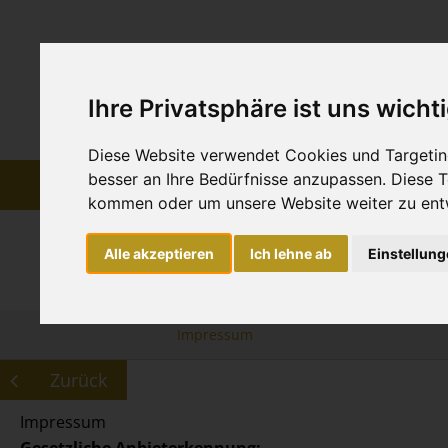
Ihre Privatsphäre ist uns wicht
Diese Website verwendet Cookies und Targeting
besser an Ihre Bedürfnisse anzupassen. Diese
HOME
ÜBER UNS
kommen oder um unsere Website weiter zu ent
Alle akzeptieren
Ich lehne ab
Einstellun
KONFEKTION
Impressum
Zurück
Impressum