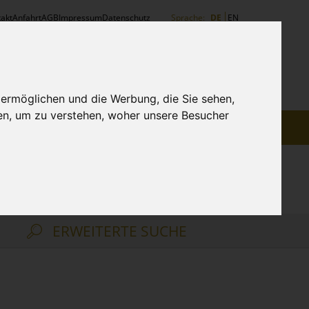
akt
Anfahrt
AGB
Impressum
Datenschutz
Sprache:
DE
EN
HÄNDLERLOGIN
WARENKORB:
Ihr Warenkorb ist leer.
 ermöglichen und die Werbung, die Sie sehen,
en, um zu verstehen, woher unsere Besucher
ET
MESSEN
SPITZE
ERWEITERTE SUCHE