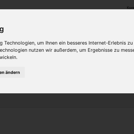
Kont
ig
 Technologien, um Ihnen ein besseres Internet-Erlebnis zu
 Technologien nutzen wir außerdem, um Ergebnisse zu mess
PRODUKTE & LEISTUNGEN
FACTORY OUTL
wickeln.
gen ändern
STICKEREI