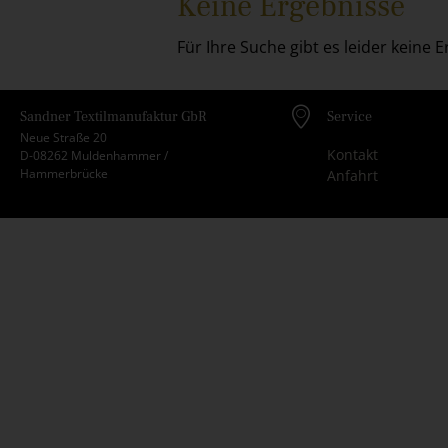
Keine Ergebnisse
Für Ihre Suche gibt es leider keine 
Sandner Textilmanufaktur GbR
Service
Neue Straße 20
Kontakt
D-08262 Muldenhammer /
Hammerbrücke
Anfahrt