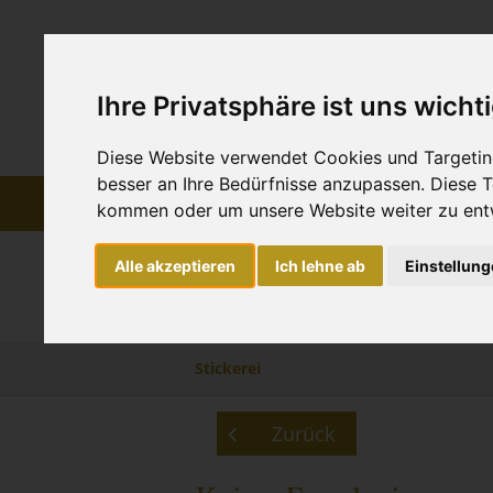
Ihre Privatsphäre ist uns wicht
Diese Website verwendet Cookies und Targeting
besser an Ihre Bedürfnisse anzupassen. Diese
HOME
ÜBER UNS
kommen oder um unsere Website weiter zu ent
Alle akzeptieren
Ich lehne ab
Einstellun
KONFEKTION
Stickerei
Zurück