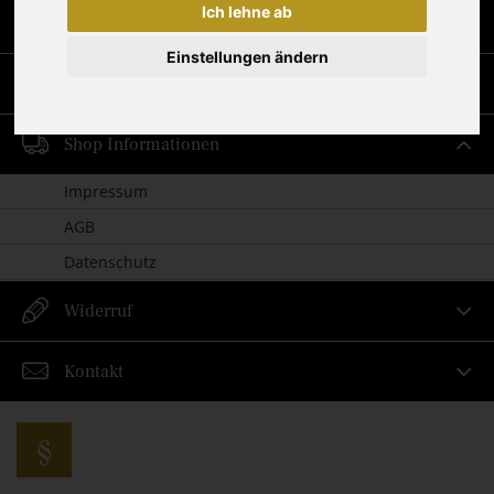
Ich lehne ab
Neue Straße 20
D-08262 Muldenhammer / Hammerbrücke
Einstellungen ändern
Service
Shop Informationen
Impressum
AGB
Datenschutz
Widerruf
Kontakt
§